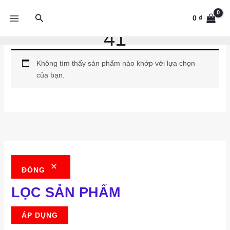
Tìm
0
₫
kiếm
41
Nhảy
tới
nội
Không tìm thấy sản phẩm nào khớp với lựa chọn
dung
của bạn.
ĐÓNG
LỌC SẢN PHẨM
ÁP DỤNG