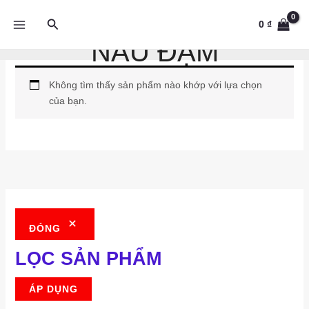
Tìm
0
₫
kiếm
NÂU ĐẬM
Nhảy
tới
nội
Không tìm thấy sản phẩm nào khớp với lựa chọn
dung
của bạn.
ĐÓNG
LỌC SẢN PHẨM
ÁP DỤNG