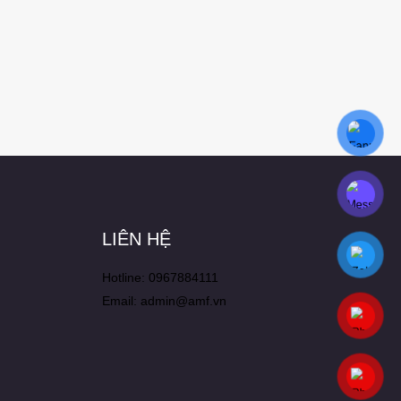
LIÊN HỆ
Hotline: 0967884111
Email: admin@amf.vn